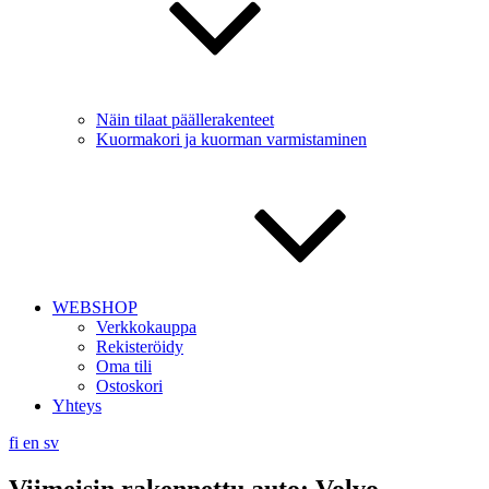
Näin tilaat päällerakenteet
Kuormakori ja kuorman varmistaminen
WEBSHOP
Verkkokauppa
Rekisteröidy
Oma tili
Ostoskori
Yhteys
fi
en
sv
Viimeisin rakennettu auto: Volvo