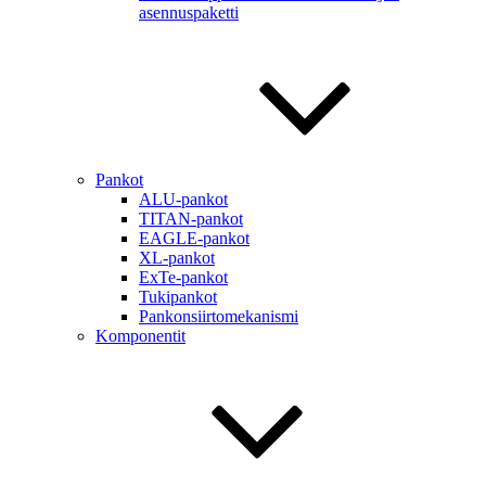
asennuspaketti
Pankot
ALU-pankot
TITAN-pankot
EAGLE-pankot
XL-pankot
ExTe-pankot
Tukipankot
Pankonsiirtomekanismi
Komponentit