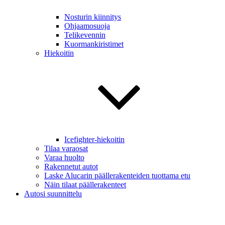
Nosturin kiinnitys
Ohjaamosuoja
Telikevennin
Kuormankiristimet
Hiekoitin
Icefighter-hiekoitin
Tilaa varaosat
Varaa huolto
Rakennetut autot
Laske Alucarin päällerakenteiden tuottama etu
Näin tilaat päällerakenteet
Autosi suunnittelu