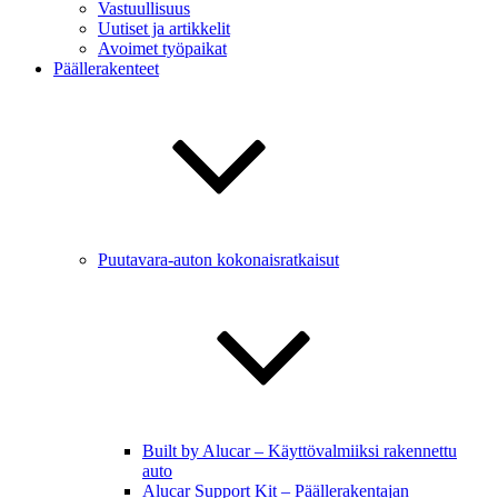
Vastuullisuus
Uutiset ja artikkelit
Avoimet työpaikat
Päällerakenteet
Puutavara-auton kokonaisratkaisut
Built by Alucar – Käyttövalmiiksi rakennettu
auto
Alucar Support Kit – Päällerakentajan