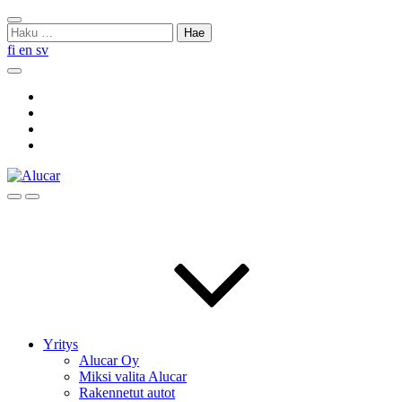
Skip
Sulje
to
Haku:
haku
content
fi
en
sv
Hae
Social
Link
Social
Link
Social
Link
Social
Link
Hae
Menu
Yritys
Alucar Oy
Miksi valita Alucar
Rakennetut autot