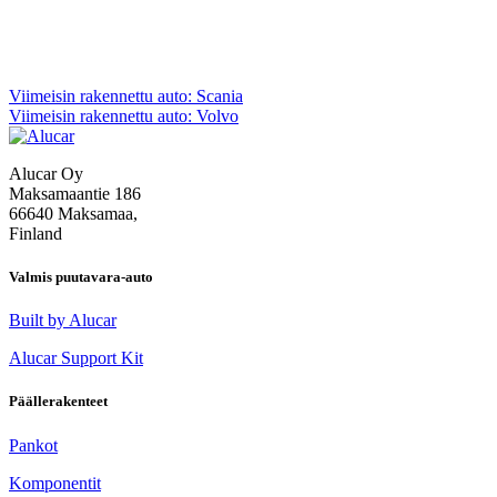
Artikkelien
Viimeisin rakennettu auto: Scania
Viimeisin rakennettu auto: Volvo
selaus
Alucar Oy
Maksamaantie 186
66640 Maksamaa,
Finland
Valmis puutavara-auto
Built by Alucar
Alucar Support Kit
Päällerakenteet
Pankot
Komponentit