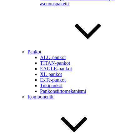
asennuspaketti
Pankot
ALU-pankot
TITAN-pankot
EAGLE-pankot
XL-pankot
ExTe-pankot
Tukipankot
Pankonsiirtomekanismi
Komponentit