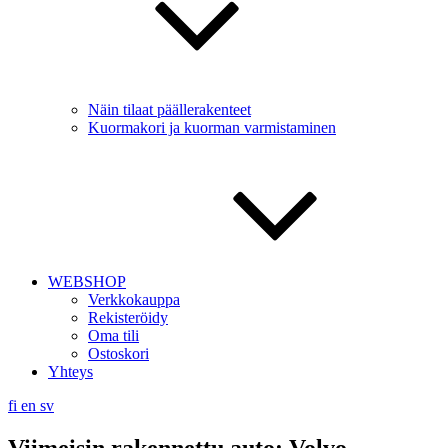
Näin tilaat päällerakenteet
Kuormakori ja kuorman varmistaminen
WEBSHOP
Verkkokauppa
Rekisteröidy
Oma tili
Ostoskori
Yhteys
fi
en
sv
Viimeisin rakennettu auto: Volvo