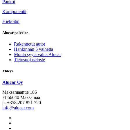
Pankot
Komponentit
Hiekoitin
Alucar palvelee
Rakennetut autot
Hankinnan 5 vaihetta
Monta syytä valita Alucar
Tietosuojaseloste
Yhteys
Alucar Oy
Maksamaantie 186
FI 66640 Maksamaa
p. +358 207 851 720
info@alucar.com
Social
Link
Social
Link
Social