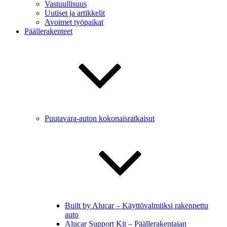
Vastuullisuus
Uutiset ja artikkelit
Avoimet työpaikat
Päällerakenteet
Puutavara-auton kokonaisratkaisut
Built by Alucar – Käyttövalmiiksi rakennettu
auto
Alucar Support Kit – Päällerakentajan