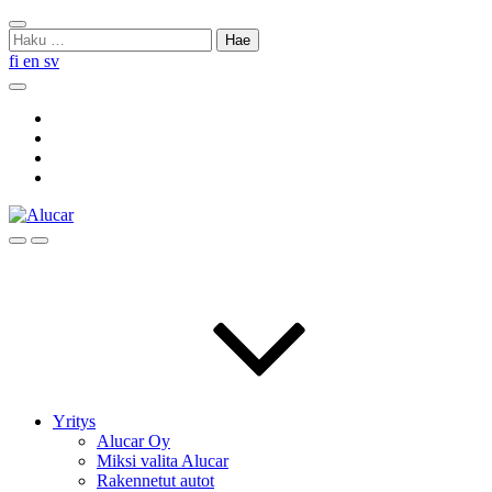
Skip
Sulje
to
Haku:
haku
content
fi
en
sv
Hae
Social
Link
Social
Link
Social
Link
Social
Link
Hae
Menu
Yritys
Alucar Oy
Miksi valita Alucar
Rakennetut autot