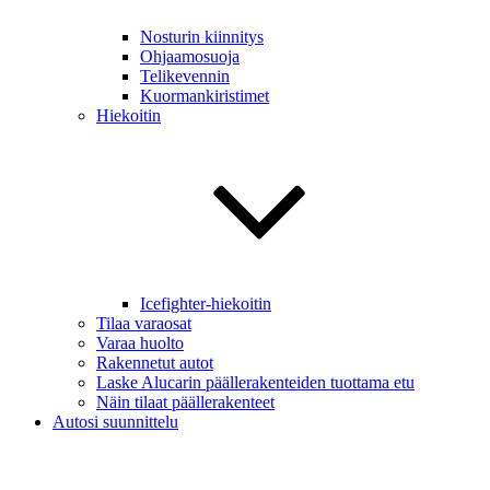
Nosturin kiinnitys
Ohjaamosuoja
Telikevennin
Kuormankiristimet
Hiekoitin
Icefighter-hiekoitin
Tilaa varaosat
Varaa huolto
Rakennetut autot
Laske Alucarin päällerakenteiden tuottama etu
Näin tilaat päällerakenteet
Autosi suunnittelu