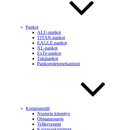
Pankot
ALU-pankot
TITAN-pankot
EAGLE-pankot
XL-pankot
ExTe-pankot
Tukipankot
Pankonsiirtomekanismi
Komponentit
Nosturin kiinnitys
Ohjaamosuoja
Telikevennin
Kuormankiristimet