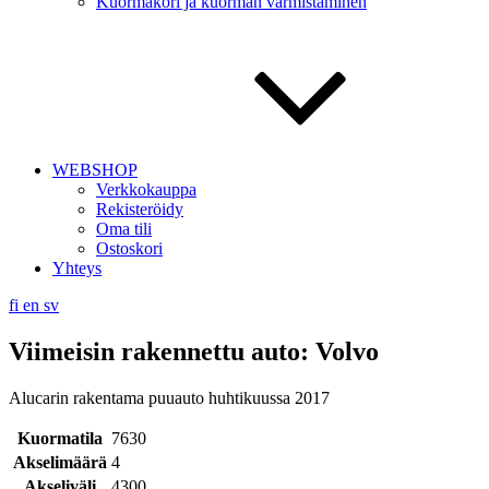
Kuormakori ja kuorman varmistaminen
WEBSHOP
Verkkokauppa
Rekisteröidy
Oma tili
Ostoskori
Yhteys
fi
en
sv
Viimeisin rakennettu auto: Volvo
Alucarin rakentama puuauto huhtikuussa 2017
Kuormatila
7630
Akselimäärä
4
Akseliväli
4300