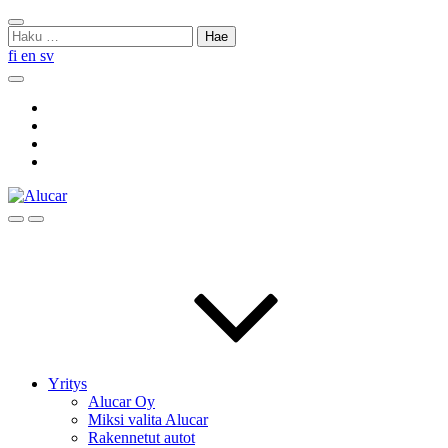
Skip
Sulje
to
Haku:
haku
content
fi
en
sv
Hae
Social
Link
Social
Link
Social
Link
Social
Link
Hae
Menu
Yritys
Alucar Oy
Miksi valita Alucar
Rakennetut autot