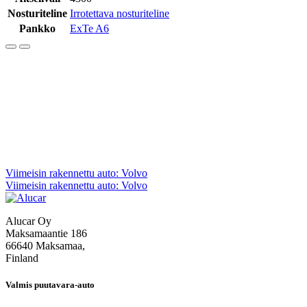
Nosturiteline
Irrotettava nosturiteline
Pankko
ExTe A6
Artikkelien
Viimeisin rakennettu auto: Volvo
Viimeisin rakennettu auto: Volvo
selaus
Alucar Oy
Maksamaantie 186
66640 Maksamaa,
Finland
Valmis puutavara-auto