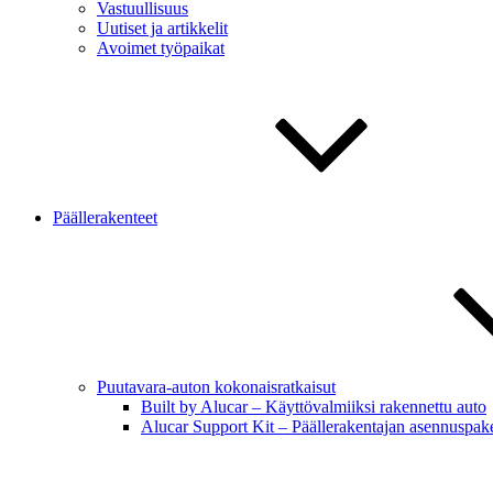
Vastuullisuus
Uutiset ja artikkelit
Avoimet työpaikat
Päällerakenteet
Puutavara-auton kokonaisratkaisut
Built by Alucar – Käyttövalmiiksi rakennettu auto
Alucar Support Kit – Päällerakentajan asennuspake