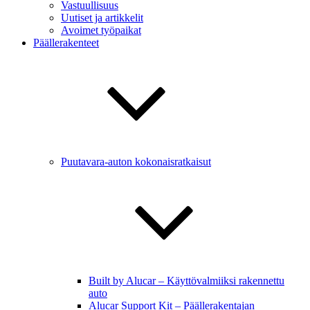
Vastuullisuus
Uutiset ja artikkelit
Avoimet työpaikat
Päällerakenteet
Puutavara-auton kokonaisratkaisut
Built by Alucar – Käyttövalmiiksi rakennettu
auto
Alucar Support Kit – Päällerakentajan