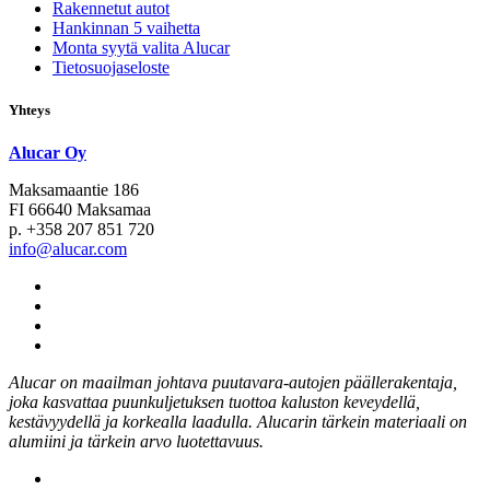
Rakennetut autot
Hankinnan 5 vaihetta
Monta syytä valita Alucar
Tietosuojaseloste
Yhteys
Alucar Oy
Maksamaantie 186
FI 66640 Maksamaa
p. +358 207 851 720
info@alucar.com
Social
Link
Social
Link
Social
Link
Social
Link
Alucar on maailman johtava puutavara-autojen päällerakentaja,
joka kasvattaa puunkuljetuksen tuottoa kaluston keveydellä,
kestävyydellä ja korkealla laadulla. Alucarin tärkein materiaali on
alumiini ja tärkein arvo luotettavuus.