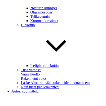
Nosturin kiinnitys
Ohjaamosuoja
Telikevennin
Kuormankiristimet
Hiekoitin
Icefighter-hiekoitin
Tilaa varaosat
Varaa huolto
Rakennetut autot
Laske Alucarin päällerakenteiden tuottama etu
Näin tilaat päällerakenteet
Autosi suunnittelu