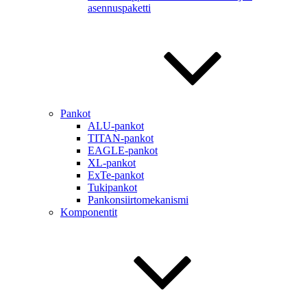
asennuspaketti
Pankot
ALU-pankot
TITAN-pankot
EAGLE-pankot
XL-pankot
ExTe-pankot
Tukipankot
Pankonsiirtomekanismi
Komponentit