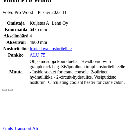
Volvo Pro Wood – Pusher 2023-11
Omistaja
Kuljetus A. Lehti Oy
Kuormatila
6475 mm
Akselimäärä
4
Akseliväli
4900 mm
Nosturiteline
Irrotettava nosturiteline
Pankko
ALU 75
Ohjaamosuoja kouratuella - Headboard with
grapplerack bag. Sisäpuolinen tuppi nosturitelineelle
Muuta
- Inside socket for crane console. 2-piirinen
hydrauliikka - 2-circuit-hydraulics. Vesiputkisto
nosturiin- Circulating coolant heater for crane cabin.
Artikkelien
Emils Transport Ab