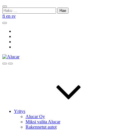
Skip
Sulje
to
Haku:
haku
content
fi
en
sv
Hae
Social
Link
Social
Link
Social
Link
Social
Link
Hae
Menu
Yritys
Alucar Oy
Miksi valita Alucar
Rakennetut autot