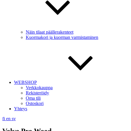
Näin tilaat päällerakenteet
Kuormakori ja kuorman varmistaminen
WEBSHOP
Verkkokauppa
Rekisteröidy
Oma tili
Ostoskori
Yhteys
fi
en
sv
Volvo Pro Wood