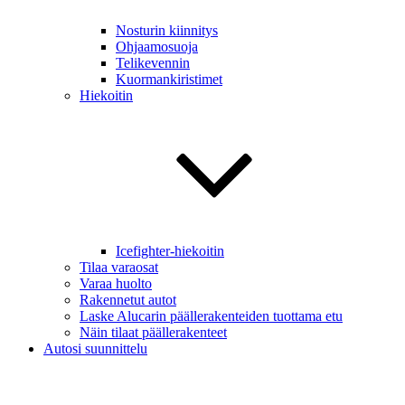
Nosturin kiinnitys
Ohjaamosuoja
Telikevennin
Kuormankiristimet
Hiekoitin
Icefighter-hiekoitin
Tilaa varaosat
Varaa huolto
Rakennetut autot
Laske Alucarin päällerakenteiden tuottama etu
Näin tilaat päällerakenteet
Autosi suunnittelu