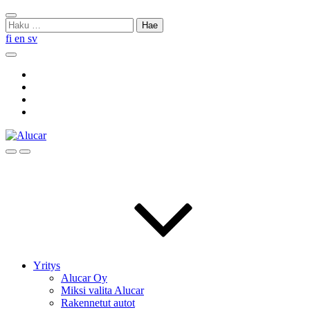
Skip
Sulje
to
Haku:
haku
content
fi
en
sv
Hae
Social
Link
Social
Link
Social
Link
Social
Link
Hae
Menu
Yritys
Alucar Oy
Miksi valita Alucar
Rakennetut autot