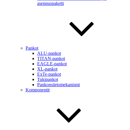
asennuspaketti
Pankot
ALU-pankot
TITAN-pankot
EAGLE-pankot
XL-pankot
ExTe-pankot
Tukipankot
Pankonsiirtomekanismi
Komponentit