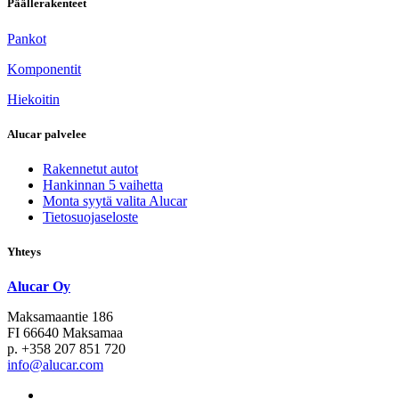
Päällerakenteet
Pankot
Komponentit
Hiekoitin
Alucar palvelee
Rakennetut autot
Hankinnan 5 vaihetta
Monta syytä valita Alucar
Tietosuojaseloste
Yhteys
Alucar Oy
Maksamaantie 186
FI 66640 Maksamaa
p. +358 207 851 720
info@alucar.com
Social