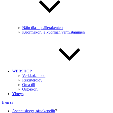
Näin tilaat päällerakenteet
Kuormakori ja kuorman varmistaminen
WEBSHOP
Verkkokauppa
Rekisteröidy
Oma tili
Ostoskori
Yhteys
fi
en
sv
7
Asennuslevyt, pistokepellit
7