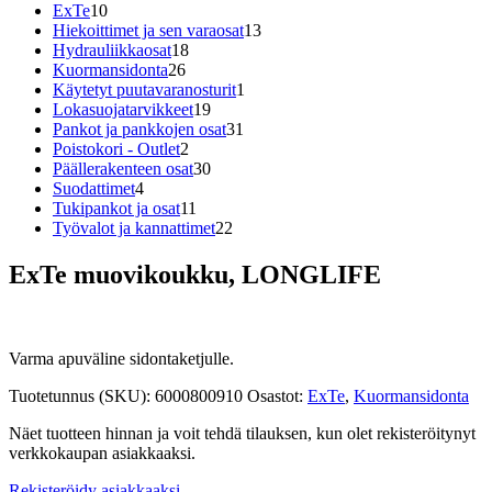
10
tuotetta
ExTe
10
tuotetta
13
Hiekoittimet ja sen varaosat
13
18
tuotetta
Hydrauliikkaosat
18
26
tuotetta
Kuormansidonta
26
tuotetta
1
Käytetyt puutavaranosturit
1
19
tuote
Lokasuojatarvikkeet
19
tuotetta
31
Pankot ja pankkojen osat
31
2
tuotetta
Poistokori - Outlet
2
tuotetta
30
Päällerakenteen osat
30
4
tuotetta
Suodattimet
4
tuotetta
11
Tukipankot ja osat
11
tuotetta
22
Työvalot ja kannattimet
22
tuotetta
ExTe muovikoukku, LONGLIFE
Varma apuväline sidontaketjulle.
Tuotetunnus (SKU):
6000800910
Osastot:
ExTe
,
Kuormansidonta
Näet tuotteen hinnan ja voit tehdä tilauksen, kun olet rekisteröitynyt
verkkokaupan asiakkaaksi.
Rekisteröidy asiakkaaksi