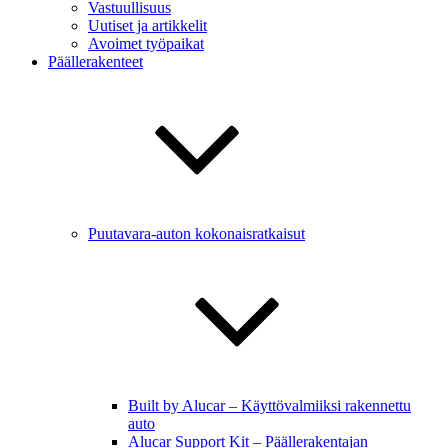
Vastuullisuus
Uutiset ja artikkelit
Avoimet työpaikat
Päällerakenteet
Puutavara-auton kokonaisratkaisut
Built by Alucar – Käyttövalmiiksi rakennettu
auto
Alucar Support Kit – Päällerakentajan