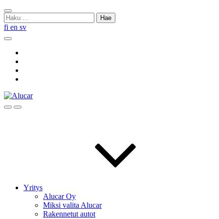
Skip
Sulje
to
Haku:
haku
content
fi
en
sv
Hae
Social
Link
Social
Link
Social
Link
Social
Link
Hae
Menu
Yritys
Alucar Oy
Miksi valita Alucar
Rakennetut autot