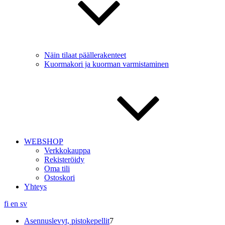
Näin tilaat päällerakenteet
Kuormakori ja kuorman varmistaminen
WEBSHOP
Verkkokauppa
Rekisteröidy
Oma tili
Ostoskori
Yhteys
fi
en
sv
7
Asennuslevyt, pistokepellit
7