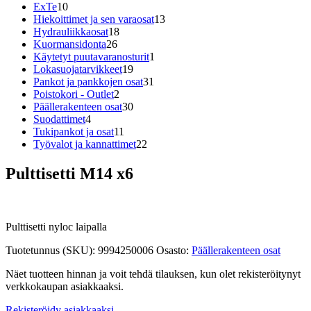
10
tuotetta
ExTe
10
tuotetta
13
Hiekoittimet ja sen varaosat
13
18
tuotetta
Hydrauliikkaosat
18
26
tuotetta
Kuormansidonta
26
tuotetta
1
Käytetyt puutavaranosturit
1
19
tuote
Lokasuojatarvikkeet
19
tuotetta
31
Pankot ja pankkojen osat
31
2
tuotetta
Poistokori - Outlet
2
tuotetta
30
Päällerakenteen osat
30
4
tuotetta
Suodattimet
4
tuotetta
11
Tukipankot ja osat
11
tuotetta
22
Työvalot ja kannattimet
22
tuotetta
Pulttisetti M14 x6
Pulttisetti nyloc laipalla
Tuotetunnus (SKU):
9994250006
Osasto:
Päällerakenteen osat
Näet tuotteen hinnan ja voit tehdä tilauksen, kun olet rekisteröitynyt
verkkokaupan asiakkaaksi.
Rekisteröidy asiakkaaksi