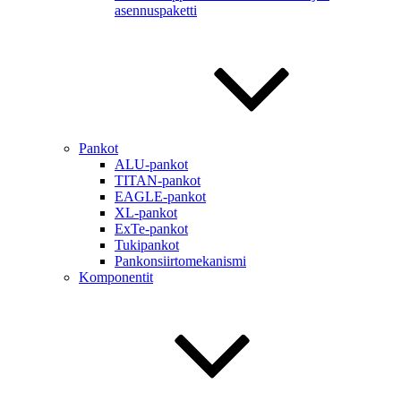
asennuspaketti
Pankot
ALU-pankot
TITAN-pankot
EAGLE-pankot
XL-pankot
ExTe-pankot
Tukipankot
Pankonsiirtomekanismi
Komponentit