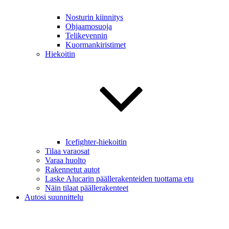
Nosturin kiinnitys
Ohjaamosuoja
Telikevennin
Kuormankiristimet
Hiekoitin
Icefighter-hiekoitin
Tilaa varaosat
Varaa huolto
Rakennetut autot
Laske Alucarin päällerakenteiden tuottama etu
Näin tilaat päällerakenteet
Autosi suunnittelu