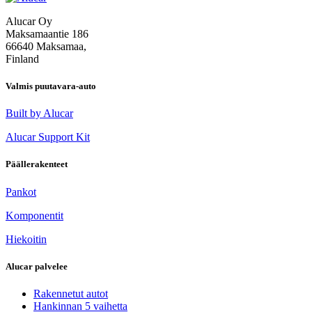
Alucar Oy
Maksamaantie 186
66640 Maksamaa,
Finland
Valmis puutavara-auto
Built by Alucar
Alucar Support Kit
Päällerakenteet
Pankot
Komponentit
Hiekoitin
Alucar palvelee
Rakennetut autot
Hankinnan 5 vaihetta