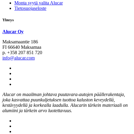
Monta syytä valita Alucar
Tietosuojaseloste
Yhteys
Alucar Oy
Maksamaantie 186
FI 66640 Maksamaa
p. +358 207 851 720
info@alucar.com
Social
Link
Social
Link
Social
Link
Social
Link
Alucar on maailman johtava puutavara-autojen päällerakentaja,
joka kasvattaa puunkuljetuksen tuottoa kaluston keveydellä,
kestävyydellä ja korkealla laadulla. Alucarin tärkein materiaali on
alumiini ja tärkein arvo luotettavuus.