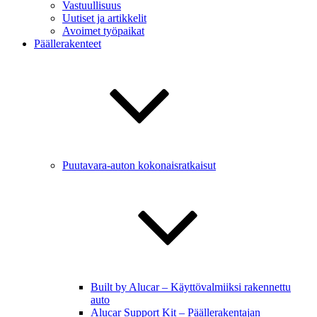
Vastuullisuus
Uutiset ja artikkelit
Avoimet työpaikat
Päällerakenteet
Puutavara-auton kokonaisratkaisut
Built by Alucar – Käyttövalmiiksi rakennettu
auto
Alucar Support Kit – Päällerakentajan