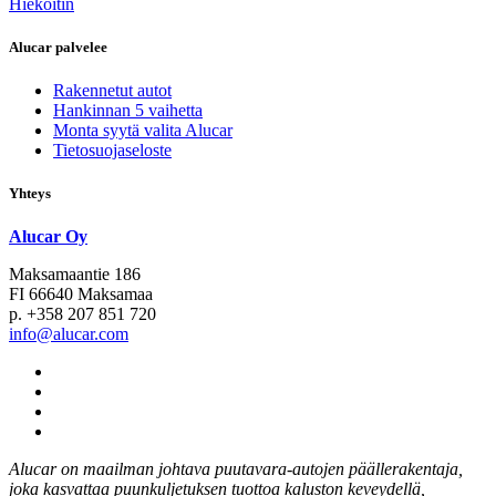
Hiekoitin
Alucar palvelee
Rakennetut autot
Hankinnan 5 vaihetta
Monta syytä valita Alucar
Tietosuojaseloste
Yhteys
Alucar Oy
Maksamaantie 186
FI 66640 Maksamaa
p. +358 207 851 720
info@alucar.com
Social
Link
Social
Link
Social
Link
Social
Link
Alucar on maailman johtava puutavara-autojen päällerakentaja,
joka kasvattaa puunkuljetuksen tuottoa kaluston keveydellä,