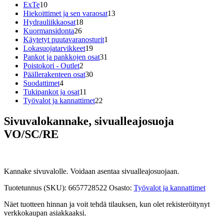
10
tuotetta
ExTe
10
tuotetta
13
Hiekoittimet ja sen varaosat
13
18
tuotetta
Hydrauliikkaosat
18
26
tuotetta
Kuormansidonta
26
tuotetta
1
Käytetyt puutavaranosturit
1
19
tuote
Lokasuojatarvikkeet
19
tuotetta
31
Pankot ja pankkojen osat
31
2
tuotetta
Poistokori - Outlet
2
tuotetta
30
Päällerakenteen osat
30
4
tuotetta
Suodattimet
4
tuotetta
11
Tukipankot ja osat
11
tuotetta
22
Työvalot ja kannattimet
22
tuotetta
Sivuvalokannake, sivualleajosuoja
VO/SC/RE
Kannake sivuvalolle. Voidaan asentaa sivualleajosuojaan.
Tuotetunnus (SKU):
6657728522
Osasto:
Työvalot ja kannattimet
Näet tuotteen hinnan ja voit tehdä tilauksen, kun olet rekisteröitynyt
verkkokaupan asiakkaaksi.