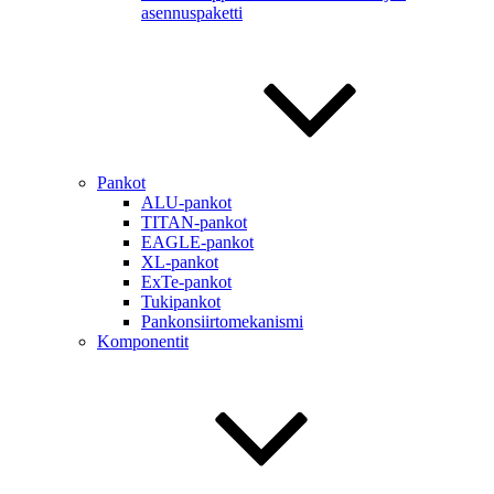
asennuspaketti
Pankot
ALU-pankot
TITAN-pankot
EAGLE-pankot
XL-pankot
ExTe-pankot
Tukipankot
Pankonsiirtomekanismi
Komponentit