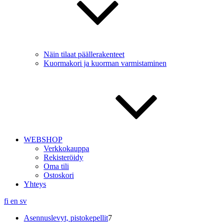
Näin tilaat päällerakenteet
Kuormakori ja kuorman varmistaminen
WEBSHOP
Verkkokauppa
Rekisteröidy
Oma tili
Ostoskori
Yhteys
fi
en
sv
7
Asennuslevyt, pistokepellit
7