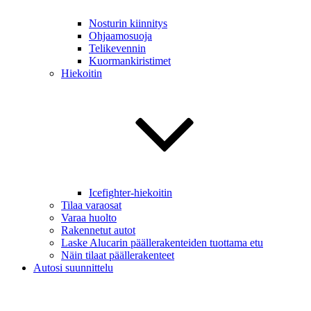
Nosturin kiinnitys
Ohjaamosuoja
Telikevennin
Kuormankiristimet
Hiekoitin
Icefighter-hiekoitin
Tilaa varaosat
Varaa huolto
Rakennetut autot
Laske Alucarin päällerakenteiden tuottama etu
Näin tilaat päällerakenteet
Autosi suunnittelu