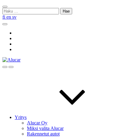
Skip
Sulje
to
Haku:
haku
content
fi
en
sv
Hae
Social
Link
Social
Link
Social
Link
Social
Link
Hae
Menu
Yritys
Alucar Oy
Miksi valita Alucar
Rakennetut autot