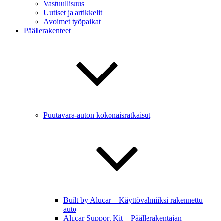
Vastuullisuus
Uutiset ja artikkelit
Avoimet työpaikat
Päällerakenteet
Puutavara-auton kokonaisratkaisut
Built by Alucar – Käyttövalmiiksi rakennettu
auto
Alucar Support Kit – Päällerakentajan