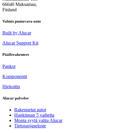
66640 Maksamaa,
Finland
Valmis puutavara-auto
Built by Alucar
Alucar Support Kit
Päällerakenteet
Pankot
Komponentit
Hiekoitin
Alucar palvelee
Rakennetut autot
Hankinnan 5 vaihetta
Monta syytä valita Alucar
Tietosuojaseloste