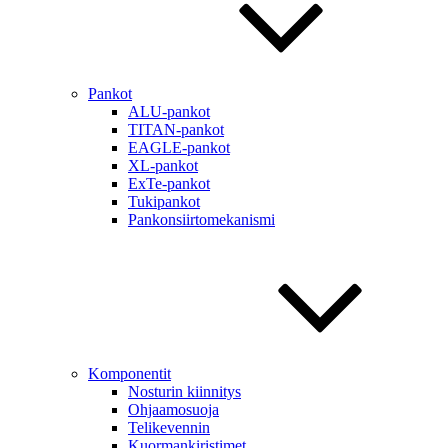
Pankot
ALU-pankot
TITAN-pankot
EAGLE-pankot
XL-pankot
ExTe-pankot
Tukipankot
Pankonsiirtomekanismi
Komponentit
Nosturin kiinnitys
Ohjaamosuoja
Telikevennin
Kuormankiristimet