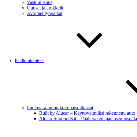
Vastuullisuus
Uutiset ja artikkelit
Avoimet työpaikat
Päällerakenteet
Puutavara-auton kokonaisratkaisut
Built by Alucar – Käyttövalmiiksi rakennettu auto
Alucar Support Kit – Päällerakentajan asennuspake