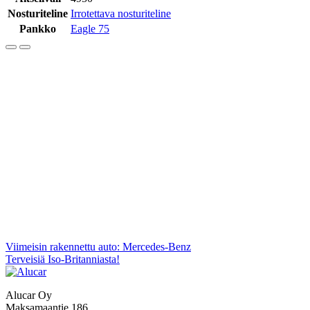
Nosturiteline
Irrotettava nosturiteline
Pankko
Eagle 75
Artikkelien
Viimeisin rakennettu auto: Mercedes-Benz
Terveisiä Iso-Britanniasta!
selaus
Alucar Oy
Maksamaantie 186