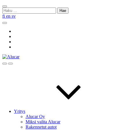
Skip
Sulje
to
Haku:
haku
content
fi
en
sv
Hae
Social
Link
Social
Link
Social
Link
Social
Link
Hae
Menu
Yritys
Alucar Oy
Miksi valita Alucar
Rakennetut autot