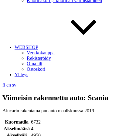
Kuormakori ja kuorman varmistaminen
WEBSHOP
Verkkokauppa
Rekisteröidy
Oma tili
Ostoskori
Yhteys
fi
en
sv
Viimeisin rakennettu auto: Scania
Alucarin rakentama puuauto maaliskuussa 2019.
Kuormatila
6732
Akselimäärä
4
Akseliväli
4950