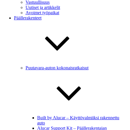
Vastuullisuus
Uutiset ja artikkelit
Avoimet työpaikat
Päällerakenteet
Puutavara-auton kokonaisratkaisut
Built by Alucar – Käyttövalmiiksi rakennettu
auto
Alucar Support Kit – Päällerakentajan