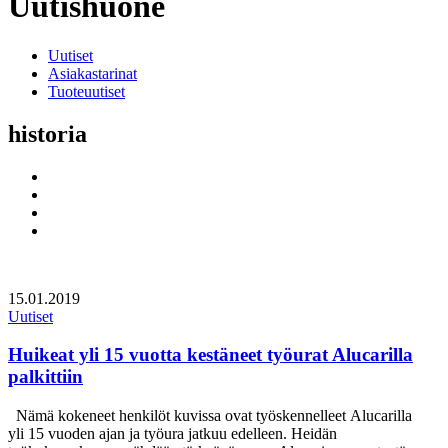
Uutishuone
Uutiset
Asiakastarinat
Tuoteuutiset
historia
Social
Link
Social
Link
Social
Link
Social
Link
15.01.2019
Uutiset
Huikeat yli 15 vuotta kestäneet työurat Alucarilla
palkittiin
Nämä kokeneet henkilöt kuvissa ovat työskennelleet Alucarilla
yli 15 vuoden ajan ja työura jatkuu edelleen. Heidän