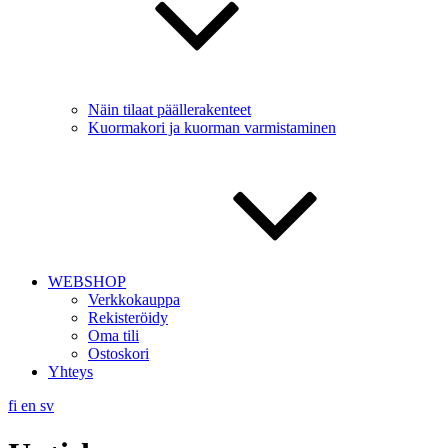
Näin tilaat päällerakenteet
Kuormakori ja kuorman varmistaminen
WEBSHOP
Verkkokauppa
Rekisteröidy
Oma tili
Ostoskori
Yhteys
fi
en
sv