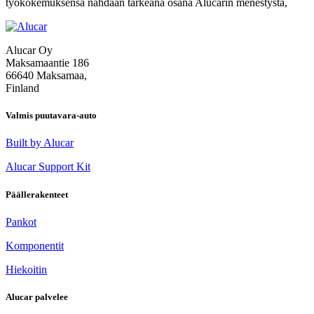
Huike
työkokemuksensa nähdään tärkeänä osana Alucarin menestystä,
yli
15
vuotta
Alucar Oy
kestän
Maksamaantie 186
työura
66640 Maksamaa,
Alucar
Finland
palkitt
Valmis puutavara-auto
Built by Alucar
Alucar Support Kit
Päällerakenteet
Pankot
Komponentit
Hiekoitin
Alucar palvelee