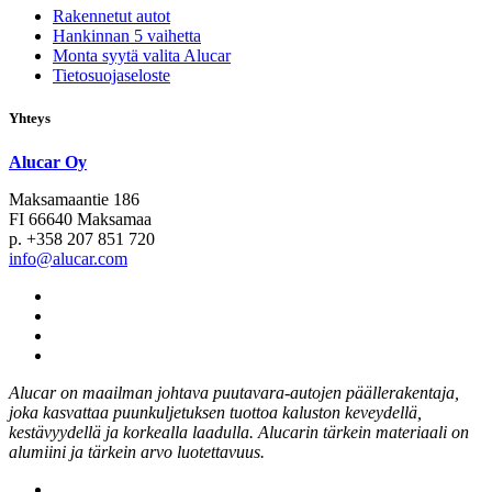
Rakennetut autot
Hankinnan 5 vaihetta
Monta syytä valita Alucar
Tietosuojaseloste
Yhteys
Alucar Oy
Maksamaantie 186
FI 66640 Maksamaa
p. +358 207 851 720
info@alucar.com
Social
Link
Social
Link
Social
Link
Social
Link
Alucar on maailman johtava puutavara-autojen päällerakentaja,
joka kasvattaa puunkuljetuksen tuottoa kaluston keveydellä,
kestävyydellä ja korkealla laadulla. Alucarin tärkein materiaali on
alumiini ja tärkein arvo luotettavuus.