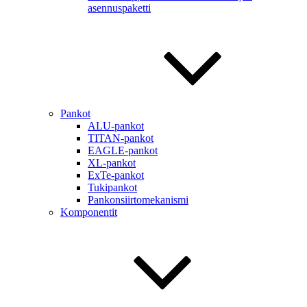
asennuspaketti
Pankot
ALU-pankot
TITAN-pankot
EAGLE-pankot
XL-pankot
ExTe-pankot
Tukipankot
Pankonsiirtomekanismi
Komponentit