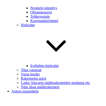
Nosturin kiinnitys
Ohjaamosuoja
Telikevennin
Kuormankiristimet
Hiekoitin
Icefighter-hiekoitin
Tilaa varaosat
Varaa huolto
Rakennetut autot
Laske Alucarin päällerakenteiden tuottama etu
Näin tilaat päällerakenteet
Autosi suunnittelu