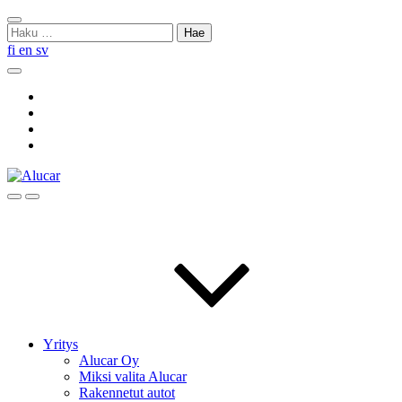
Skip
Sulje
to
Haku:
haku
content
fi
en
sv
Hae
Social
Link
Social
Link
Social
Link
Social
Link
Hae
Menu
Yritys
Alucar Oy
Miksi valita Alucar
Rakennetut autot